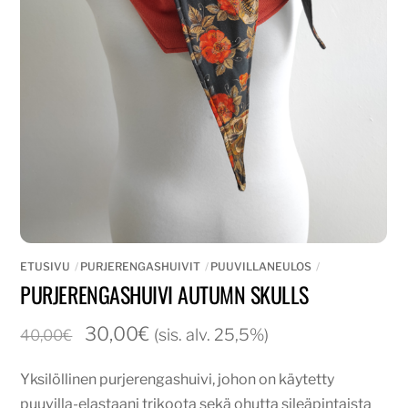
ETUSIVU
PURJERENGASHUIVIT
PUUVILLANEULOS
PURJERENGASHUIVI AUTUMN SKULLS
Alkuperäinen
Nykyinen
30,00
€
(sis. alv. 25,5%)
40,00
€
hinta
hinta
Yksilöllinen purjerengashuivi, johon on käytetty
oli:
on:
puuvilla-elastaani trikoota sekä ohutta sileäpintaista
40,00€.
30,00€.