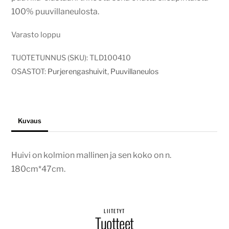
100% puuvillaneulosta.
Varasto loppu
TUOTETUNNUS (SKU):
TLD100410
OSASTOT:
Purjerengashuivit
,
Puuvillaneulos
Kuvaus
Huivi on kolmion mallinen ja sen koko on n.
180cm*47cm.
LIITETYT
Tuotteet