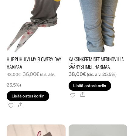
HUPPUHUIVI MY FLOWERY DAY
KAKSINKERTAISET MERINOVILLA
HARMAA
SÄÄRYSTIMET, HARMAA
Alkuperäinen
Nykyinen
36,00
€
38,00
€
(sis. alv.
(sis. alv. 25,5%)
48,00
€
hinta
hinta
25,5%)
Lisää ostoskoriin
oli:
on:
Ale
Lisää ostoskoriin
48,00€.
36,00€.
Ale