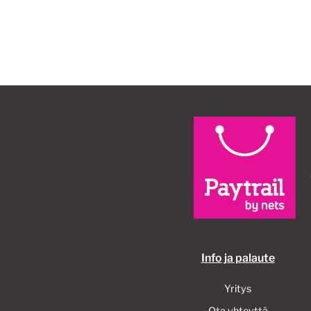
40,00€.
30,00€.
Info ja palaute
Yritys