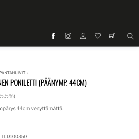
Etsi
PANTAHUIVIT
NEN PONILETTI (PÄÄNYMP. 44CM)
 25,5%)
mpärys 44cm venyttämättä.
:
TLD100350