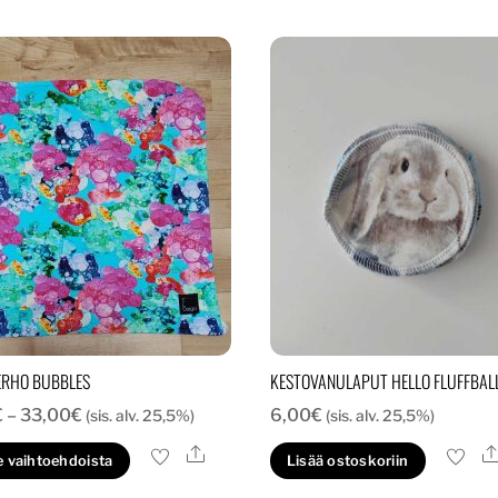
RHO BUBBLES
KESTOVANULAPUT HELLO FLUFFBALL
Hintaluokka:
€
–
33,00
€
6,00
€
(sis. alv. 25,5%)
(sis. alv. 25,5%)
28,00€
Ale
Tällä
e vaihtoehdoista
Lisää ostoskoriin
-
tuotteella