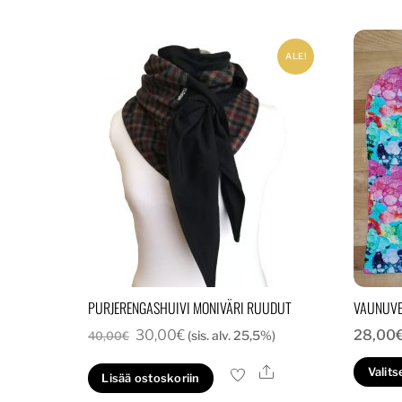
ALE!
PURJERENGASHUIVI MONIVÄRI RUUDUT
VAUNUVE
Alkuperäinen
Nykyinen
30,00
€
28,00
(sis. alv. 25,5%)
40,00
€
hinta
hinta
Ale
Valits
Lisää ostoskoriin
oli:
on: