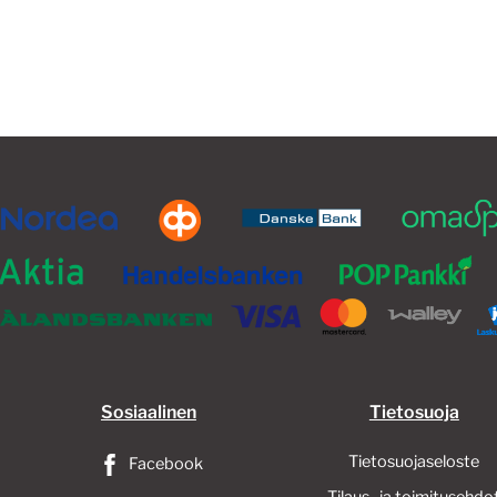
33,00€
on
useampi
muunnelma.
Voit
tehdä
valinnat
tuotteen
sivulla.
Sosiaalinen
Tietosuoja
Tietosuojaseloste
Facebook