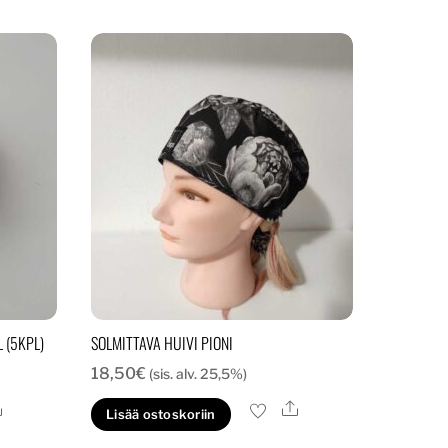
 (5KPL)
SOLMITTAVA HUIVI PIONI
18,50
€
(sis. alv. 25,5%)
Ale
Ale
Lisää ostoskoriin