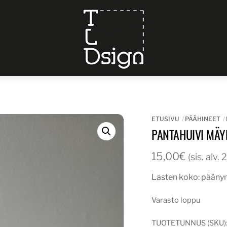
Menu
ETUSIVU
PÄÄHINEET
PANTAHUIVI MÄY
15,00
€
(sis. alv.
Lasten koko: pääny
Varasto loppu
TUOTETUNNUS (SKU)