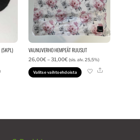
 (5KPL)
VAUNUVERHO HEMPEÄT RUUSUT
Hintaluokka:
26,00
€
–
31,00
€
(sis. alv. 25,5%)
26,00€
Ale
Ale
Tällä
Valitse vaihtoehdoista
-
tuotteella
31,00€
on
useampi
muunnelma.
Voit
tehdä
valinnat
tuotteen