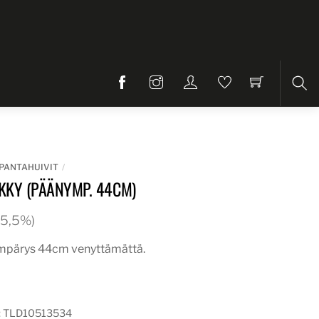
Etsi
PANTAHUIVIT
KKY (PÄÄNYMP. 44CM)
 25,5%)
mpärys 44cm venyttämättä.
:
TLD10513534