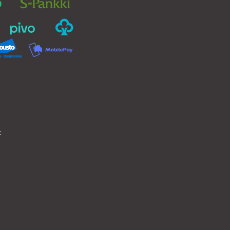
sivulla.
t