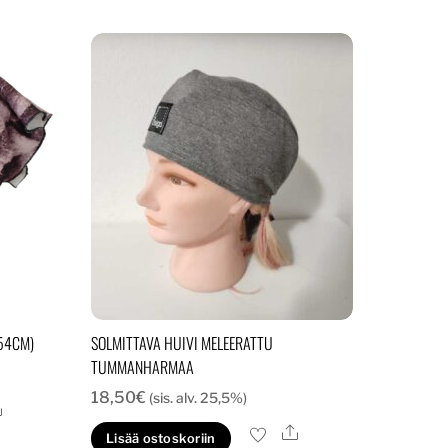
54CM)
SOLMITTAVA HUIVI MELEERATTU
TUMMANHARMAA
18,50
€
(sis. alv. 25,5%)
Ale
Ale
Lisää ostoskoriin