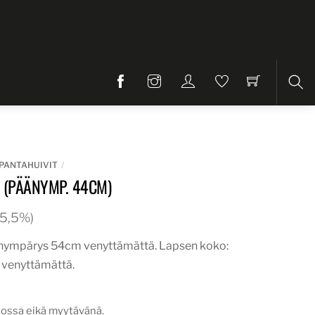
Etsi
PANTAHUIVIT
 (PÄÄNYMP. 44CM)
 25,5%)
änympärys 54cm venyttämättä. Lapsen koko:
venyttämättä.
tossa eikä myytävänä.