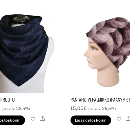
NI RUUTU
PANTAHUIVI PALMIKKO (PÄÄNYMP. 
€
15,00
€
(sis. alv. 25,5%)
(sis. alv. 25,5%)
Ale
 ostoskoriin
Lisää ostoskoriin