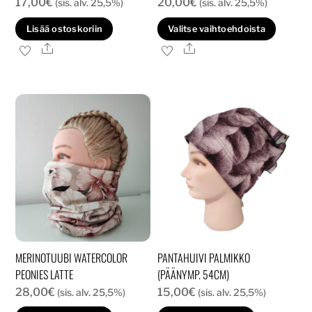
17,00
€
20,00
€
(sis. alv. 25,5%)
(sis. alv. 25,5%)
Tällä
Lisää ostoskoriin
Valitse vaihtoehdoista
tuott
Ale
Ale
on
usea
muun
Voit
tehd
valin
tuott
sivull
MERINOTUUBI WATERCOLOR
PANTAHUIVI PALMIKKO
PEONIES LATTE
(PÄÄNYMP. 54CM)
28,00
€
15,00
€
(sis. alv. 25,5%)
(sis. alv. 25,5%)