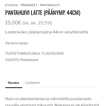
ETUSIVU
PÄÄHINEET
PANTAHUIVIT
PANTAHUIVI LATTE (PÄÄNYMP. 44CM)
15,00
€
(sis. alv. 25,5%)
Lasten koko: päänympärys 44cm venyttämättä.
Varasto loppu
TUOTETUNNUS (SKU):
TLD10513541
OSASTO:
Pantahuivit
Kuvaus
Lisätiedot
Huivi on yksinkertainen ja valmistettu joustavasta
puuvilla-elastaani trikoosta. Niskassa ei ole kiinnitystä,