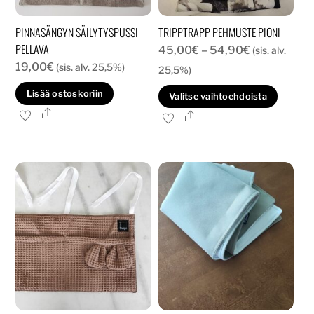
PINNASÄNGYN SÄILYTYSPUSSI
TRIPPTRAPP PEHMUSTE PIONI
PELLAVA
Hintaluokka
45,00
€
–
54,90
€
(sis. alv.
19,00
€
(sis. alv. 25,5%)
45,00€
25,5%)
-
Tällä
Lisää ostoskoriin
Valitse vaihtoehdoista
54,90€
tuott
Ale
Ale
on
usea
muun
Voit
tehd
valin
tuott
sivull