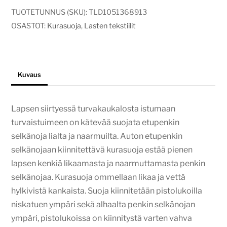
TUOTETUNNUS (SKU):
TLD1051368913
OSASTOT:
Kurasuoja
,
Lasten tekstiilit
Kuvaus
Lapsen siirtyessä turvakaukalosta istumaan
turvaistuimeen on kätevää suojata etupenkin
selkänoja lialta ja naarmuilta. Auton etupenkin
selkänojaan kiinnitettävä kurasuoja estää pienen
lapsen kenkiä likaamasta ja naarmuttamasta penkin
selkänojaa. Kurasuoja ommellaan likaa ja vettä
hylkivistä kankaista. Suoja kiinnitetään pistolukoilla
niskatuen ympäri sekä alhaalta penkin selkänojan
ympäri, pistolukoissa on kiinnitystä varten vahva