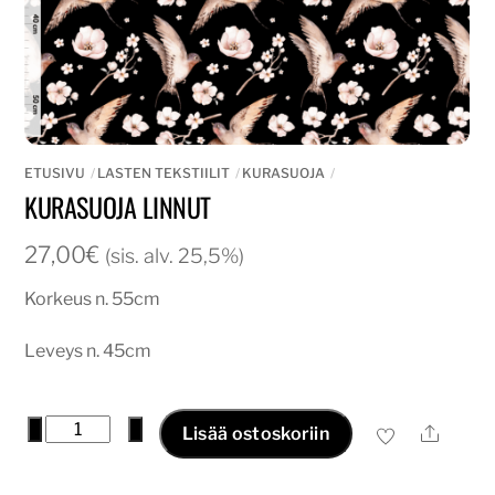
ETUSIVU
LASTEN TEKSTIILIT
KURASUOJA
KURASUOJA LINNUT
27,00
€
(sis. alv. 25,5%)
Korkeus n. 55cm
Leveys n. 45cm
Kurasuoja
−
+
Ale
Lisää ostoskoriin
linnut
määrä