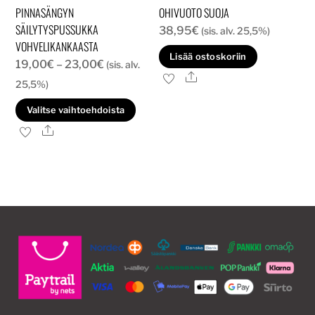
PINNASÄNGYN
OHIVUOTO SUOJA
SÄILYTYSPUSSUKKA
38,95
€
(sis. alv. 25,5%)
VOHVELIKANKAASTA
Lisää ostoskoriin
Hintaluokka:
19,00
€
–
23,00
€
(sis. alv.
Ale
19,00€
25,5%)
-
Tällä
Valitse vaihtoehdoista
23,00€
tuotteella
Ale
on
useampi
muunnelma.
Voit
tehdä
valinnat
tuotteen
sivulla.