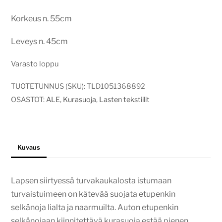
hinta
hinta
Korkeus n. 55cm
oli:
on:
27,00€.
20,00€.
Leveys n. 45cm
Varasto loppu
TUOTETUNNUS (SKU):
TLD1051368892
OSASTOT:
ALE
,
Kurasuoja
,
Lasten tekstiilit
Kuvaus
Lapsen siirtyessä turvakaukalosta istumaan
turvaistuimeen on kätevää suojata etupenkin
selkänoja lialta ja naarmuilta. Auton etupenkin
selkänojaan kiinnitettävä kurasuoja estää pienen