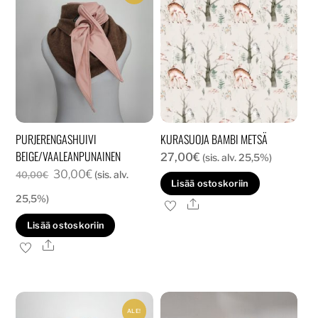
PURJERENGASHUIVI
KURASUOJA BAMBI METSÄ
BEIGE/VAALEANPUNAINEN
27,00
€
(sis. alv. 25,5%)
Alkuperäinen
Nykyinen
30,00
€
(sis. alv.
40,00
€
Lisää ostoskoriin
hinta
hinta
25,5%)
Ale
oli:
on:
Lisää ostoskoriin
40,00€.
30,00€.
Ale
ALE!