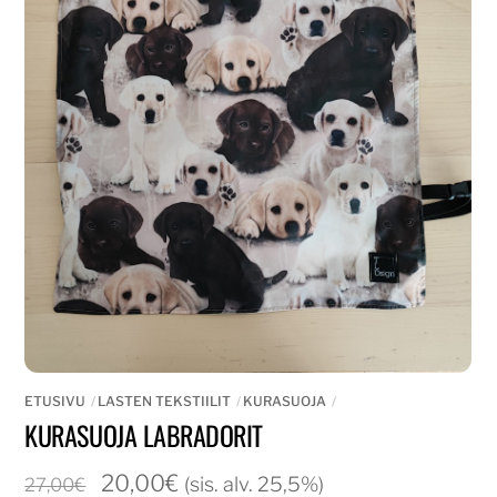
ETUSIVU
LASTEN TEKSTIILIT
KURASUOJA
KURASUOJA LABRADORIT
Alkuperäinen
Nykyinen
20,00
€
(sis. alv. 25,5%)
27,00
€