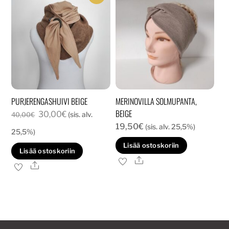
PURJERENGASHUIVI BEIGE
MERINOVILLA SOLMUPANTA,
BEIGE
Alkuperäinen
Nykyinen
30,00
€
(sis. alv.
40,00
€
19,50
€
hinta
hinta
(sis. alv. 25,5%)
25,5%)
oli:
on:
Lisää ostoskoriin
Lisää ostoskoriin
40,00€.
30,00€.
Ale
Ale