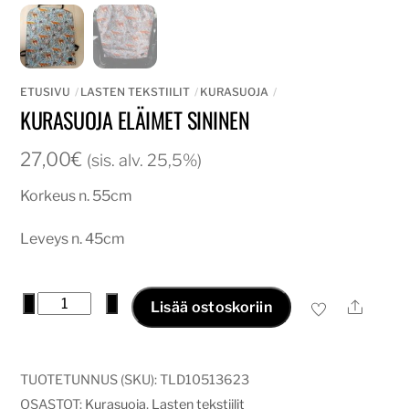
ETUSIVU
LASTEN TEKSTIILIT
KURASUOJA
KURASUOJA ELÄIMET SININEN
27,00
€
(sis. alv. 25,5%)
Korkeus n. 55cm
Leveys n. 45cm
Kurasuoja
−
+
Ale
Lisää ostoskoriin
eläimet
sininen
määrä
TUOTETUNNUS (SKU):
TLD10513623
OSASTOT:
Kurasuoja
,
Lasten tekstiilit