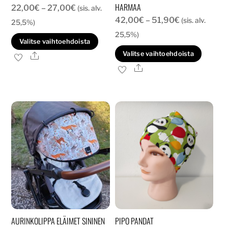
HARMAA
Hintaluokka:
22,00
€
–
27,00
€
(sis. alv.
Hintaluokka:
42,00
€
–
51,90
€
22,00€
(sis. alv.
25,5%)
42,00€
-
25,5%)
Tällä
Valitse vaihtoehdoista
-
27,00€
Tällä
tuotteella
Valitse vaihtoehdoista
Ale
51,90€
tuott
on
Ale
on
useampi
usea
muunnelma.
muun
Voit
Voit
tehdä
tehd
valinnat
valin
tuotteen
tuott
sivulla.
sivull
AURINKOLIPPA ELÄIMET SININEN
PIPO PANDAT