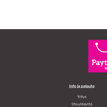
40,00€.
30,00€.
Info ja palaute
Yritys
Ota yhteyttä