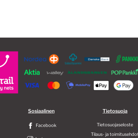
51,90€
33,00€
on
on
useampi
us
muunnelma.
mu
Voit
Voi
tehdä
te
valinnat
val
tuotteen
tu
sivulla.
siv
Sosiaalinen
Tietosuoja
Tietosuojaseloste
Facebook
Tilaus- ja toimitusehdo