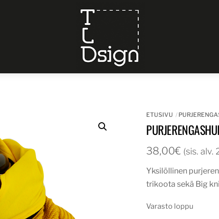
Menu
ETUSIVU
PURJERENGA
PURJERENGASHUI
38,00
€
(sis. alv
Yksilöllinen purjere
trikoota sekä Big kn
Varasto loppu