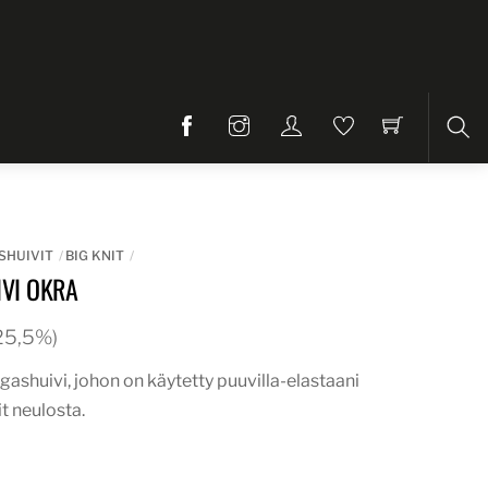
Etsi
SHUIVIT
BIG KNIT
VI OKRA
. 25,5%)
ngashuivi, johon on käytetty puuvilla-elastaani
it neulosta.