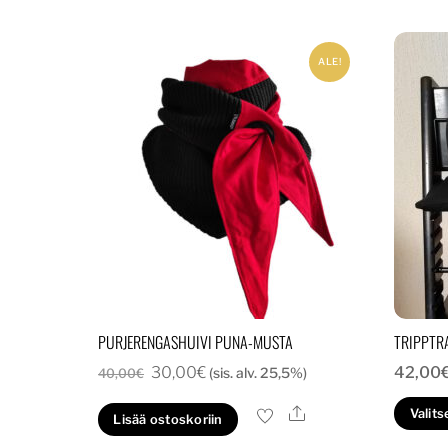
ALE!
PURJERENGASHUIVI PUNA-MUSTA
TRIPPTR
Alkuperäinen
Nykyinen
30,00
€
42,00
(sis. alv. 25,5%)
40,00
€
hinta
hinta
Ale
Valits
Lisää ostoskoriin
oli:
on: