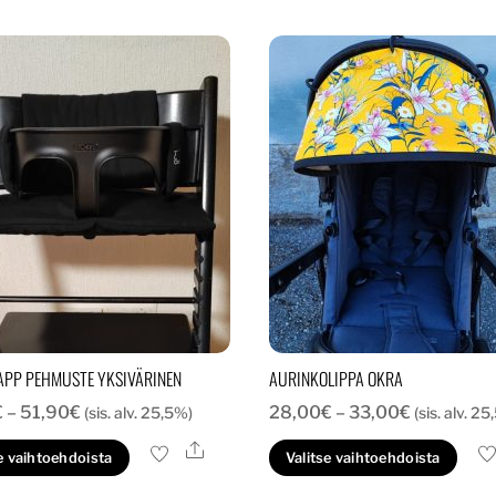
APP PEHMUSTE YKSIVÄRINEN
AURINKOLIPPA OKRA
Hintaluokka:
Hintaluokk
€
–
51,90
€
28,00
€
–
33,00
€
(sis. alv. 25,5%)
(sis. alv. 2
42,00€
28,00€
Ale
Tällä
Täl
e vaihtoehdoista
Valitse vaihtoehdoista
-
-
tuotteella
tuo