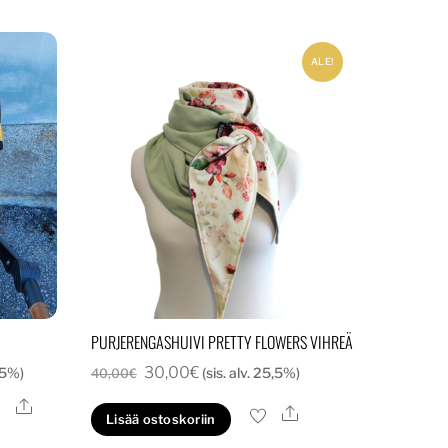
ALE!
PURJERENGASHUIVI PRETTY FLOWERS VIHREÄ
a:
Alkuperäinen
Nykyinen
30,00
€
5,5%)
(sis. alv. 25,5%)
40,00
€
hinta
hinta
Ale
lä
Ale
Lisää ostoskoriin
oli:
on:
tteella