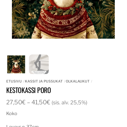
ETUSIVU
KASSIT JA PUSSUKAT
OLKALAUKUT
KESTOKASSI PORO
Hintaluokka:
27,50
€
–
41,50
€
(sis. alv. 25,5%)
27,50€
Koko
-
41,50€
Leveys n. 37cm