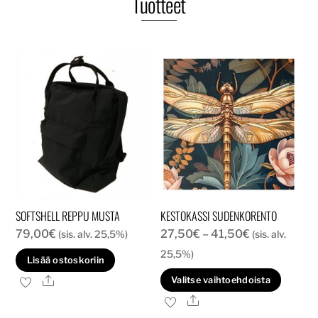
Tuotteet
SOFTSHELL REPPU MUSTA
KESTOKASSI SUDENKORENTO
Hintaluokka:
79,00
€
27,50
€
–
41,50
€
(sis. alv. 25,5%)
(sis. alv.
27,50€
25,5%)
Lisää ostoskoriin
-
Tällä
Ale
Valitse vaihtoehdoista
41,50€
tuott
Ale
on