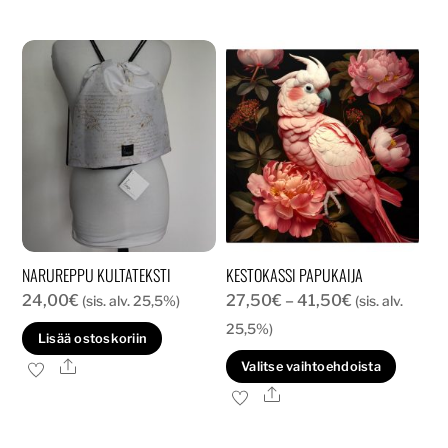
usea
muun
Voit
tehd
valin
tuott
sivull
NARUREPPU KULTATEKSTI
KESTOKASSI PAPUKAIJA
Hintaluokka:
24,00
€
27,50
€
–
41,50
€
(sis. alv. 25,5%)
(sis. alv.
27,50€
25,5%)
Lisää ostoskoriin
-
Tällä
Ale
Valitse vaihtoehdoista
41,50€
tuott
Ale
on
usea