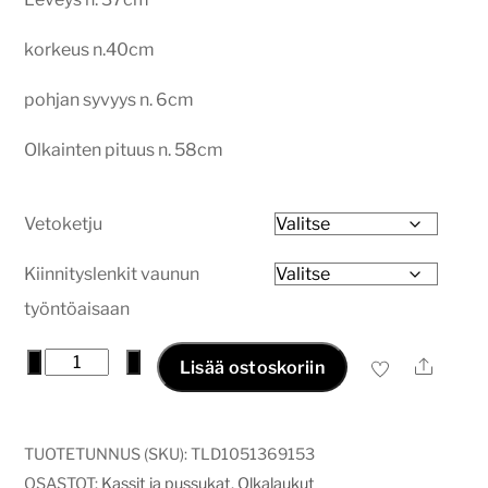
korkeus n.40cm
pohjan syvyys n. 6cm
Olkainten pituus n. 58cm
Vetoketju
Kiinnityslenkit vaunun
työntöaisaan
Kestokassi
−
+
Ale
Lisää ostoskoriin
poro
määrä
TUOTETUNNUS (SKU):
TLD1051369153
OSASTOT:
Kassit ja pussukat
,
Olkalaukut