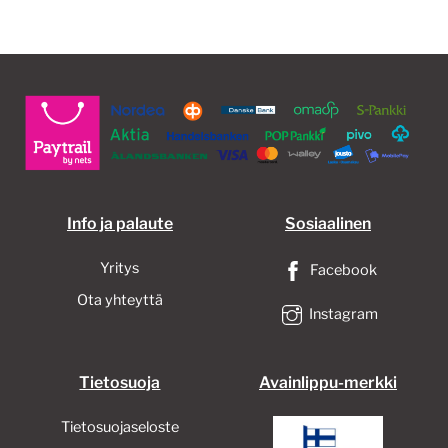
muun
Voit
tehd
valin
tuott
sivull
Info ja palaute
Sosiaalinen
Yritys
Facebook
Ota yhteyttä
Instagram
Tietosuoja
Avainlippu-merkki
Tietosuojaseloste