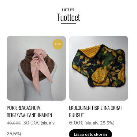
LIITETYT
Tuotteet
ALE!
PURJERENGASHUIVI
EKOLOGINEN TISKILIINA OKRAT
BEIGE/VAALEANPUNAINEN
RUUSUT
Alkuperäinen
Nykyinen
30,00
€
6,00
€
(sis. alv.
(sis. alv. 25,5%)
40,00
€
hinta
hinta
25,5%)
Lisää ostoskoriin