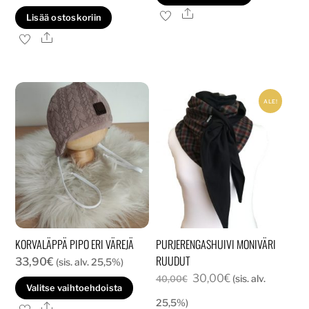
oli:
on:
Ale
Lisää ostoskoriin
40,00€.
30,00€.
Ale
ALE!
KORVALÄPPÄ PIPO ERI VÄREJÄ
PURJERENGASHUIVI MONIVÄRI
RUUDUT
33,90
€
(sis. alv. 25,5%)
Alkuperäinen
Nykyinen
30,00
€
(sis. alv.
40,00
€
Tällä
Valitse vaihtoehdoista
hinta
hinta
tuotteella
25,5%)
Ale