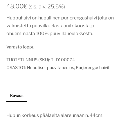
48,00
€
(sis. alv. 25,5%)
Huppuhuivi on hupullinen purjerengashuivi joka on
valmistettu puuvilla-elastaanitrikoosta ja
ohuemmasta 100% puuvillaneuloksesta.
Varasto loppu
TUOTETUNNUS (SKU):
TLD100074
OSASTOT:
Hupulliset puuvillaneulos
,
Purjerengashuivit
Kuvaus
Hupun korkeus päälaelta alareunaan n. 44cm.