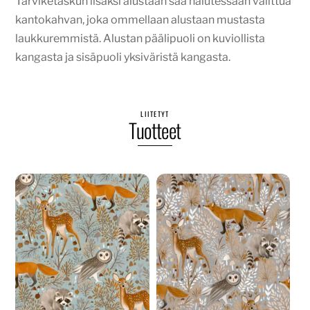
Tarviketaskun lisäksi alustaan saa halutessaan valittua
kantokahvan, joka ommellaan alustaan mustasta
laukkuremmistä. Alustan päälipuoli on kuviollista
kangasta ja sisäpuoli yksiväristä kangasta.
LIITETYT
Tuotteet