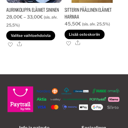
AURINKOLIPPA ELÄIMET SININEN
SITTERIN PÄÄLLINEN ELÄIMET
HARMAA
Hintaluokka:
28,00
€
–
33,00
€
(sis. alv.
45,50
€
28,00€
(sis. alv. 25,5%)
25,5%)
-
Tällä
Lisää ostoskoriin
Valitse vaihtoehdoista
33,00€
tuotteella
Ale
Ale
on
useampi
muunnelma.
Voit
tehdä
valinnat
tuotteen
sivulla.
Info ja palaute
Sosiaalinen