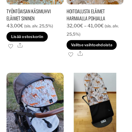
TYÖNTÖAISAN KÄSIMUHVI
HOITOALUSTA ELÄIMET
ELÄIMET SININEN
HARMAALLA POHJALLA
Hintaluokka:
43,00
€
32,00
€
–
41,00
€
(sis. alv. 25,5%)
(sis. alv.
32,00€
25,5%)
Lisää ostoskoriin
-
Tällä
Ale
Valitse vaihtoehdoista
41,00€
tuott
Ale
on
usea
muun
Voit
tehd
valin
tuott
sivull