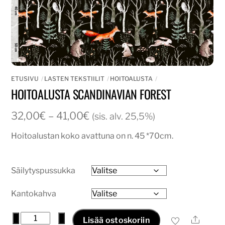
ETUSIVU
LASTEN TEKSTIILIT
HOITOALUSTA
HOITOALUSTA SCANDINAVIAN FOREST
Hintaluokka:
32,00
€
–
41,00
€
(sis. alv. 25,5%)
32,00€
Hoitoalustan koko avattuna on n. 45 *70cm.
-
41,00€
Säilytyspussukka
Kantokahva
Hoitoalusta
−
+
Ale
Lisää ostoskoriin