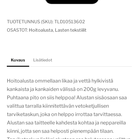
Scandinavian
forest
määrä
TUOTETUNNUS (SKU):
TLD10513602
OSASTOT:
Hoitoalusta
,
Lasten tekstiilit
Kuvaus
Lisätiedot
Hoitoalusta ommellaan likaa ja vettä hylkivistä
kankaista ja kankaiden välissä on 200g levyvanu.
Puhtaana pito on siis helppoa! Alustan sisäosaan saa
valittua tarralla kiinnitettävän vetoketjullisen
tarviketaskun, joka on helppo irrottaa tarvittaessa.
Alustan saa taitteelle kahdesta kohtaa ja neppareilla
kiinni, jotta sen saa helposti pienempään tilaan.