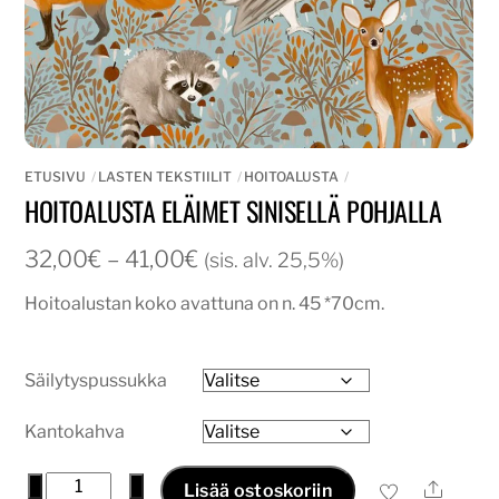
ETUSIVU
LASTEN TEKSTIILIT
HOITOALUSTA
HOITOALUSTA ELÄIMET SINISELLÄ POHJALLA
Hintaluokka:
32,00
€
–
41,00
€
(sis. alv. 25,5%)
32,00€
Hoitoalustan koko avattuna on n. 45 *70cm.
-
41,00€
Säilytyspussukka
Kantokahva
Hoitoalusta
−
+
Ale
Lisää ostoskoriin