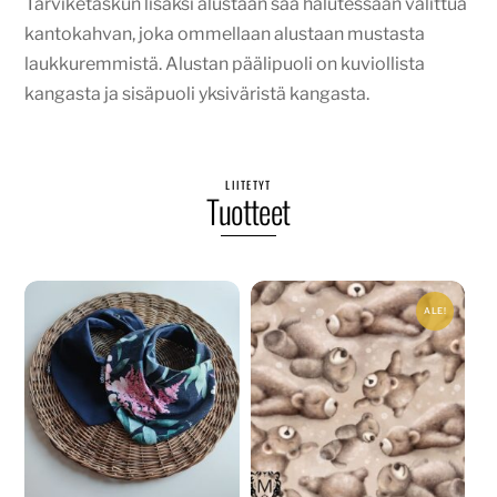
Tarviketaskun lisäksi alustaan saa halutessaan valittua
kantokahvan, joka ommellaan alustaan mustasta
laukkuremmistä. Alustan päälipuoli on kuviollista
kangasta ja sisäpuoli yksiväristä kangasta.
LIITETYT
Tuotteet
ALE!