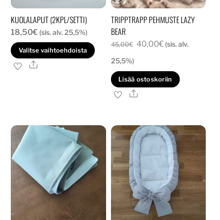
KUOLALAPUT (2KPL/SETTI)
TRIPPTRAPP PEHMUSTE LAZY
BEAR
18,50
€
(sis. alv. 25,5%)
Alkuperäinen
Nykyinen
40,00
€
(sis. alv.
45,00
€
Tällä
Valitse vaihtoehdoista
hinta
hinta
tuotteella
25,5%)
Ale
oli:
on:
on
Lisää ostoskoriin
45,00€.
40,00€.
useampi
Ale
muunnelma.
Voit
tehdä
valinnat
tuotteen
sivulla.