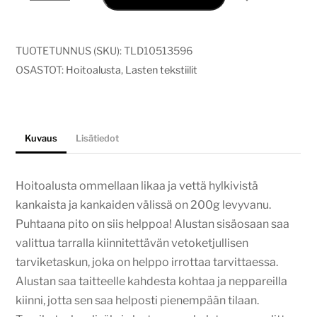
Eläimet
sinisellä
pohjalla
TUOTETUNNUS (SKU):
TLD10513596
määrä
OSASTOT:
Hoitoalusta
,
Lasten tekstiilit
Kuvaus
Lisätiedot
Hoitoalusta ommellaan likaa ja vettä hylkivistä
kankaista ja kankaiden välissä on 200g levyvanu.
Puhtaana pito on siis helppoa! Alustan sisäosaan saa
valittua tarralla kiinnitettävän vetoketjullisen
tarviketaskun, joka on helppo irrottaa tarvittaessa.
Alustan saa taitteelle kahdesta kohtaa ja neppareilla
kiinni, jotta sen saa helposti pienempään tilaan.