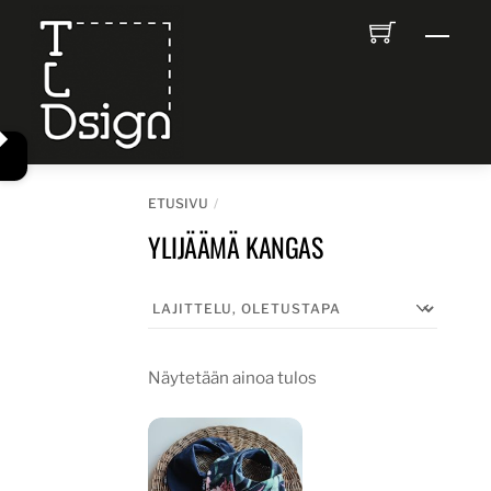
Skip
Men
to
content
ETUSIVU
YLIJÄÄMÄ KANGAS
Näytetään ainoa tulos