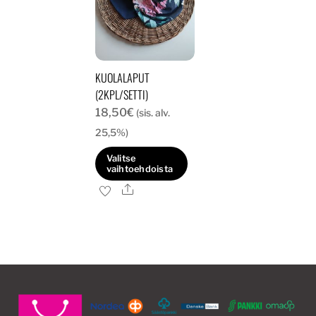
KUOLALAPUT
(2KPL/SETTI)
18,50
€
(sis. alv.
25,5%)
Valitse
vaihtoehdoista
Ale
Tällä
tuotteella
on
useampi
muunnelma.
Voit
tehdä