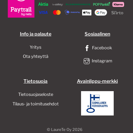
valinnat
tuotteen
sivulla.
Info ja palaute
Sosiaalinen
Yritys
Facebook
Ota yhteyttä
Instagram
Tietosuoja
Avainlippu-merkki
Tietosuojaseloste
Tilaus- ja toimitusehdot
©
LaureTe Oy
2026