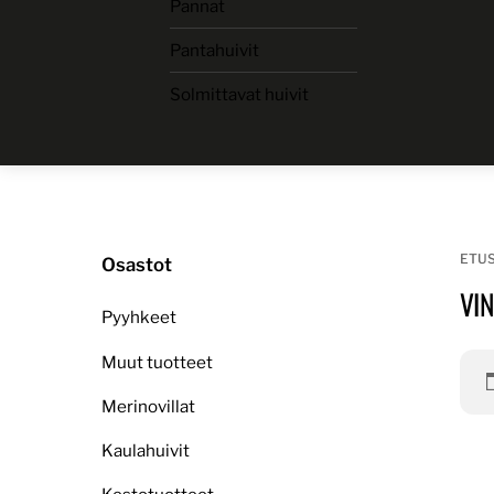
Pannat
Skip
to
Pantahuivit
content
Solmittavat huivit
ETU
Osastot
VI
Pyyhkeet
Muut tuotteet
Merinovillat
Kaulahuivit