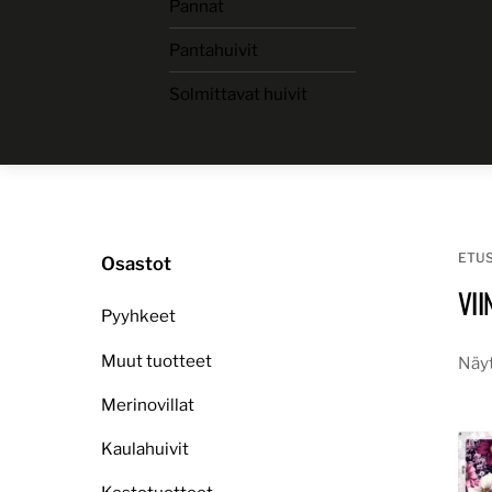
Pannat
Skip
to
Pantahuivit
content
Solmittavat huivit
ETU
Osastot
VI
Pyyhkeet
Muut tuotteet
Näyt
Merinovillat
Kaulahuivit