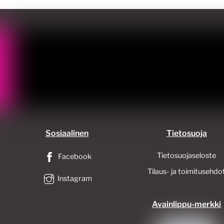
valinnat
tuotteen
tuotteen
sivulla.
sivulla.
Sosiaalinen
Tietosuoja
Tietosuojaseloste
Facebook
Tilaus- ja toimitusehdo
Instagram
Avainlippu-merkki