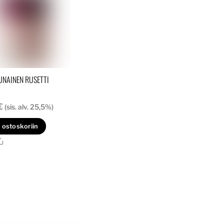
valinnat
valinnat
tuotteen
tuotteen
sivulla.
sivulla.
UNAINEN RUSETTI
€
(sis. alv. 25,5%)
 ostoskoriin
Ale
.