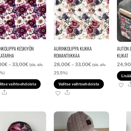
NKOLIPPA KESKIYÖN
AURINKOLIPPA KUKKA
AUTON J
KATARHA
ROMANTIIKKAA
KUKAT
Hintaluokka:
Hintaluokka:
00
€
–
33,00
€
28,00
€
–
33,00
€
24,90
(sis. alv.
(sis. alv.
28,00€
28,00€
5%)
25,5%)
Lisää
-
-
Tällä
Tällä
litse vaihtoehdoista
Valitse vaihtoehdoista
33,00€
33,00€
tuotteella
tuotteella
Ale
Ale
on
on
useampi
useampi
muunnelma.
muunnelma
Voit
Voit
tehdä
tehdä