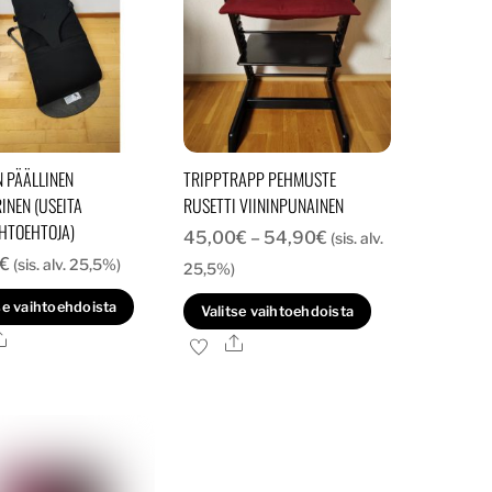
N PÄÄLLINEN
TRIPPTRAPP PEHMUSTE
INEN (USEITA
RUSETTI VIININPUNAINEN
HTOEHTOJA)
Hintaluokka:
45,00
€
–
54,90
€
(sis. alv.
€
(sis. alv. 25,5%)
45,00€
25,5%)
-
Tällä
Tällä
se vaihtoehdoista
Valitse vaihtoehdoista
54,90€
tuotteella
tuotteella
Ale
Ale
on
on
.
useampi
useampi
muunnelma.
muunnelma.
Voit
Voit
tehdä
tehdä