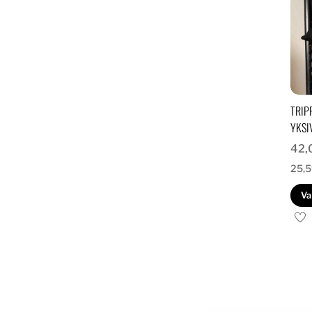
TRIP
YKSI
42,
25,
Va