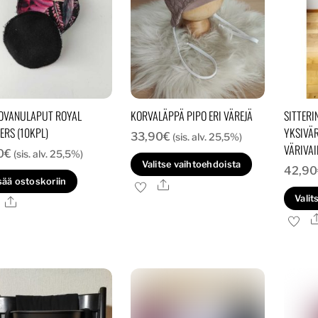
valinnat
valinnat
tuotteen
tuotteen
sivulla.
sivulla.
OVANULAPUT ROYAL
KORVALÄPPÄ PIPO ERI VÄREJÄ
SITTERI
ERS (10KPL)
YKSIVÄR
33,90
€
(sis. alv. 25,5%)
VÄRIVAI
0
€
(sis. alv. 25,5%)
Tällä
Valitse vaihtoehdoista
42,90
tuotteella
sää ostoskoriin
Ale
Valit
on
Ale
useampi
muunnelma
Voit
tehdä
valinnat
tuotteen