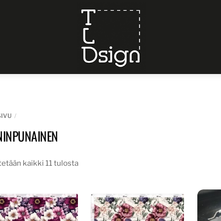
Menu
SIVU
ININPUNAINEN
etään kaikki 11 tulosta