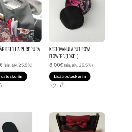
ÄRJESTELIJÄ PURPPURA
KESTOVANULAPUT ROYAL
FLOWERS (10KPL)
€
8,00
€
(sis. alv. 25,5%)
(sis. alv. 25,5%)
 ostoskoriin
Lisää ostoskoriin
Ale
Ale
.