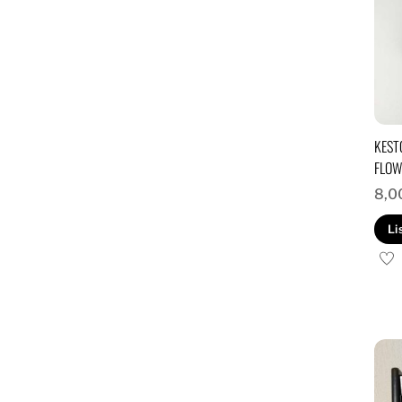
KEST
FLOW
8,0
Li