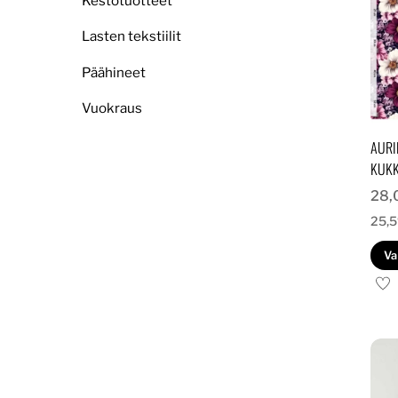
Kestotuotteet
Lasten tekstiilit
Päähineet
Vuokraus
AURI
KUK
28,
25,
Va