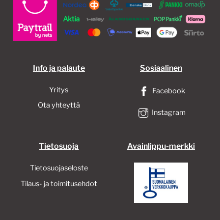
tehdä
valinnat
tuotteen
sivulla.
Info ja palaute
Sosiaalinen
Yritys
Facebook
Ota yhteyttä
Instagram
Tietosuoja
Avainlippu-merkki
Tietosuojaseloste
Tilaus- ja toimitusehdot