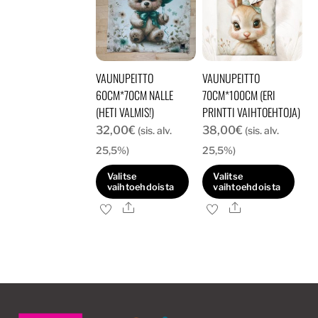
VAUNUPEITTO
VAUNUPEITTO
60CM*70CM NALLE
70CM*100CM (ERI
(HETI VALMIS!)
PRINTTI VAIHTOEHTOJA)
32,00
€
38,00
€
(sis. alv.
(sis. alv.
25,5%)
25,5%)
Valitse
Valitse
vaihtoehdoista
vaihtoehdoista
Ale
Ale
Tällä
tuotteella
on
useampi
muunnelma.
Voit