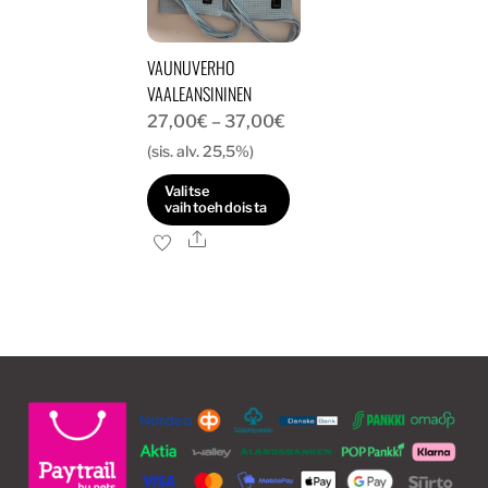
valinnat
tuotteen
VAUNUVERHO
sivulla.
VAALEANSININEN
Hintaluokka:
27,00
€
–
37,00
€
27,00€
(sis. alv. 25,5%)
-
Valitse
37,00€
vaihtoehdoista
Ale
Tällä
tuotteella
on
useampi
muunnelma.
Voit
tehdä
valinnat
tuotteen