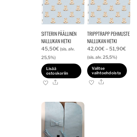
SITTERIN PÄÄLLINEN
TRIPPTRAPP PEHMUSTE
NALLUKAN HETKI
NALLUKAN HETKI
Hint
45,50
€
42,00
€
–
51,90
€
(sis. alv.
42,
(sis. alv. 25,5%)
25,5%)
-
Valitse
Lisää
51,9
vaihtoehdoista
ostoskoriin
Ale
Tällä
Ale
tuotteella
on
useampi
muunnelma.
Voit
tehdä