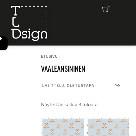
Skip
Men
to
content
ETUSIVU
VAALEANSININEN
Näytetään kaikki 3 tulosta