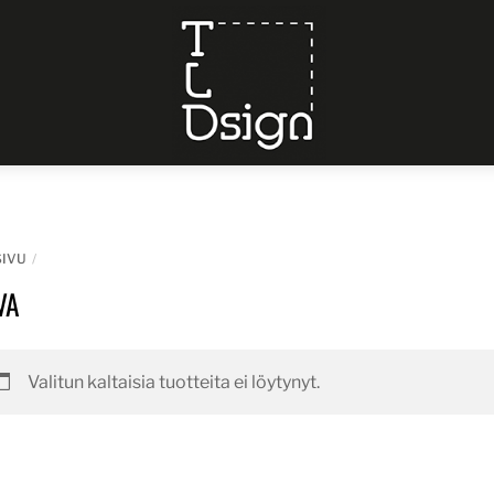
Menu
SIVU
VA
Valitun kaltaisia tuotteita ei löytynyt.