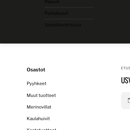
Pannat
Skip
to
Pantahuivit
content
Solmittavat huivit
ETU
Osastot
US
Pyyhkeet
Muut tuotteet
Merinovillat
Kaulahuivit