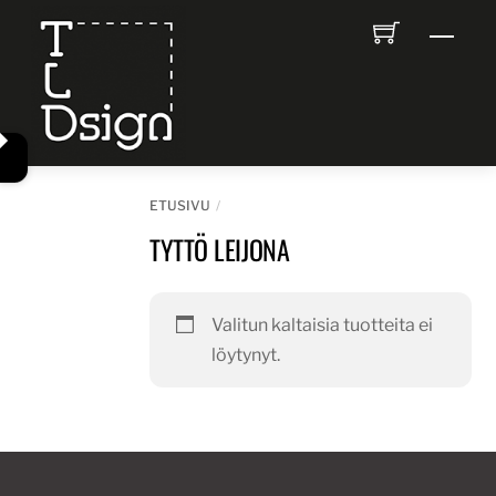
Skip
Men
to
content
ETUSIVU
TYTTÖ LEIJONA
Valitun kaltaisia tuotteita ei
löytynyt.