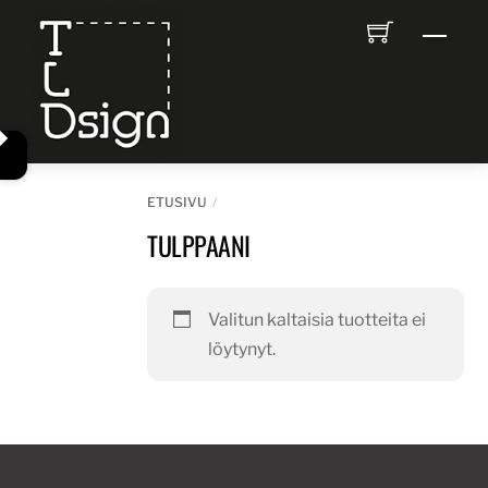
Skip
Men
to
content
ETUSIVU
TULPPAANI
Valitun kaltaisia tuotteita ei
löytynyt.