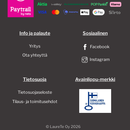
valinnat
tuotteen
sivulla.
Info ja palaute
Sosiaalinen
Yritys
Facebook
Ota yhteyttä
Instagram
Tietosuoja
Avainlippu-merkki
Tietosuojaseloste
Tilaus- ja toimitusehdot
©
LaureTe Oy
2026