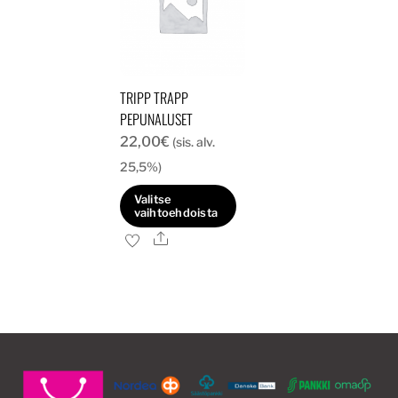
TRIPP TRAPP
PEPUNALUSET
22,00
€
(sis. alv.
25,5%)
Valitse
vaihtoehdoista
Ale
Tällä
tuotteella
on
useampi
muunnelma.
Voit
tehdä