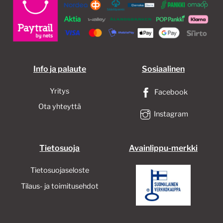
tehdä
valinnat
tuotteen
sivulla.
Info ja palaute
Sosiaalinen
Yritys
Facebook
Ota yhteyttä
Instagram
Tietosuoja
Avainlippu-merkki
Tietosuojaseloste
Tilaus- ja toimitusehdot