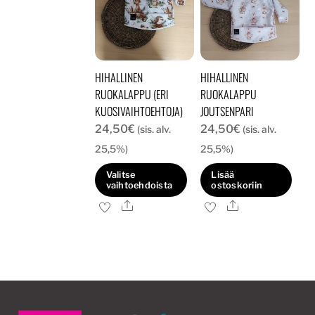
HIHALLINEN
HIHALLINEN
RUOKALAPPU (ERI
RUOKALAPPU
KUOSIVAIHTOEHTOJA)
JOUTSENPARI
24,50
€
24,50
€
(sis. alv.
(sis. alv.
25,5%)
25,5%)
Valitse
Lisää
vaihtoehdoista
ostoskoriin
Ale
Ale
Tällä
tuotteella
on
useampi
muunnelma.
Voit