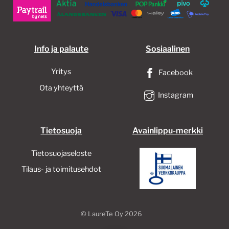
valinnat
tuotteen
sivulla.
Info ja palaute
Sosiaalinen
Yritys
Facebook
Ota yhteyttä
Instagram
Tietosuoja
Avainlippu-merkki
Tietosuojaseloste
Tilaus- ja toimitusehdot
©
LaureTe Oy
2026