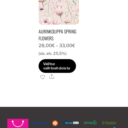
AURINKOLIPPA SPRING
FLOWERS
Hintaluokka:
28,00
€
–
33,00
€
28,00€
(sis. alv. 25,5%)
-
Valitse
33,00€
vaihtoehdoista
Ale
Tällä
tuotteella
on
useampi
muunnelma.
Voit
tehdä