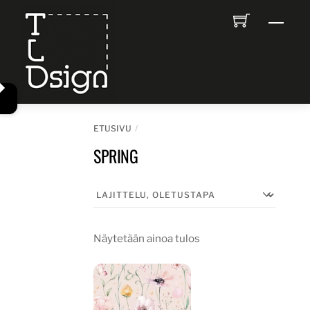
Skip
Men
to
content
ETUSIVU
SPRING
Näytetään ainoa tulos