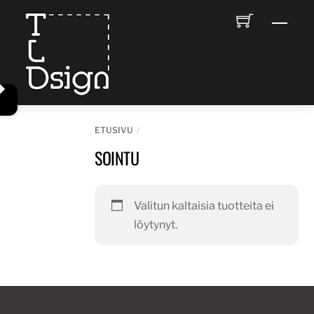
Skip
Men
to
content
ETUSIVU
SOINTU
Valitun kaltaisia tuotteita ei
löytynyt.