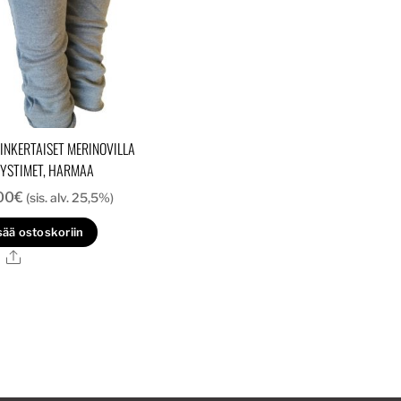
INKERTAISET MERINOVILLA
YSTIMET, HARMAA
00
€
(sis. alv. 25,5%)
sää ostoskoriin
Ale