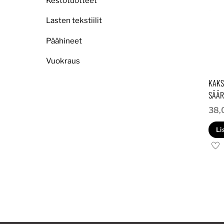
Kestotuotteet
Lasten tekstiilit
Päähineet
Vuokraus
KAKS
SÄÄR
38,
Li