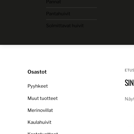
Pannat
Skip
to
Pantahuivit
content
Solmittavat huivit
ETU
Osastot
SIN
Pyyhkeet
Muut tuotteet
Näyt
Merinovillat
Kaulahuivit