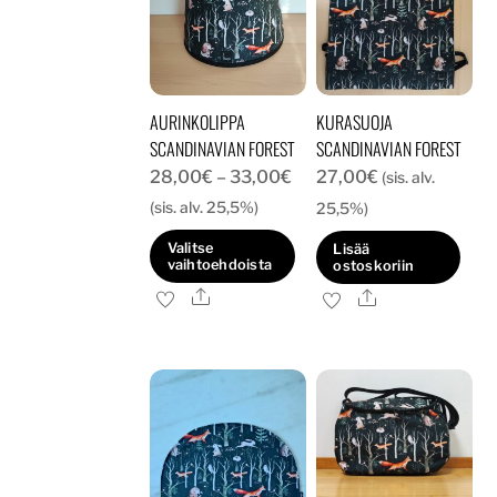
AURINKOLIPPA
KURASUOJA
SCANDINAVIAN FOREST
SCANDINAVIAN FOREST
Hintaluokka:
28,00
€
–
33,00
€
27,00
€
(sis. alv.
28,00€
(sis. alv. 25,5%)
25,5%)
-
Valitse
Lisää
33,00€
vaihtoehdoista
ostoskoriin
Ale
Tällä
Ale
tuotteella
on
useampi
muunnelma.
Voit
tehdä