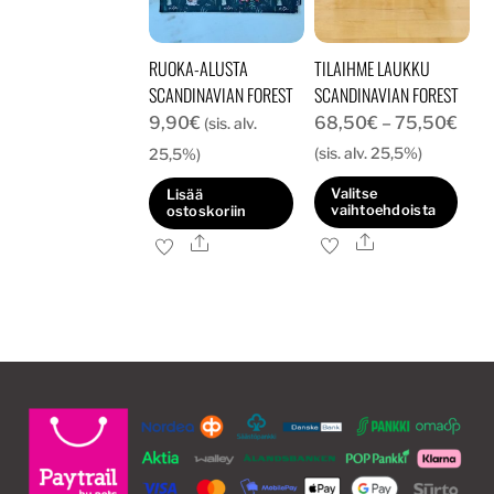
valinnat
tuotteen
RUOKA-ALUSTA
TILAIHME LAUKKU
sivulla.
SCANDINAVIAN FOREST
SCANDINAVIAN FOREST
Hint
9,90
€
68,50
€
–
75,50
€
(sis. alv.
68,
(sis. alv. 25,5%)
25,5%)
-
Valitse
Lisää
75,
vaihtoehdoista
ostoskoriin
Ale
Tällä
Ale
tuotteella
on
useampi
muunnelma.
Voit
tehdä
valinnat
tuotteen