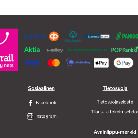
tehdä
valinnat
tuotteen
sivulla.
Sosiaalinen
Tietosuoja
Tietosuojaseloste
Facebook
Tilaus- ja toimitusehdo
Instagram
Avainlippu-merkki