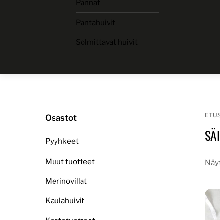
Pannat
Skip
to
Pantahuivit
content
Solmittavat huivit
ETU
Osastot
SÄ
Pyyhkeet
Muut tuotteet
Näyt
Merinovillat
Kaulahuivit