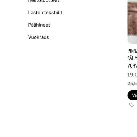
Kestotuotteet
Lasten tekstiilit
Päähineet
Vuokraus
PINN
SÄIL
VOHV
19,
25,
Va