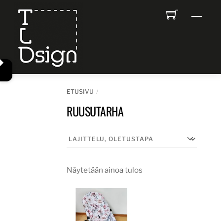
Skip
Men
to
content
ETUSIVU
RUUSUTARHA
Näytetään ainoa tulos