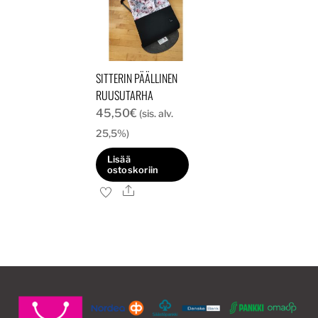
SITTERIN PÄÄLLINEN
RUUSUTARHA
45,50
€
(sis. alv.
25,5%)
Lisää
ostoskoriin
Ale