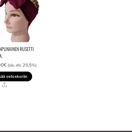
INPUNAINEN RUSETTI
A.
00
€
(sis. alv. 25,5%)
sää ostoskoriin
Ale