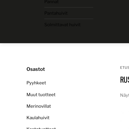
Pannat
Skip
to
Pantahuivit
content
Solmittavat huivit
ETU
Osastot
RU
Pyyhkeet
Muut tuotteet
Näyt
Merinovillat
Kaulahuivit