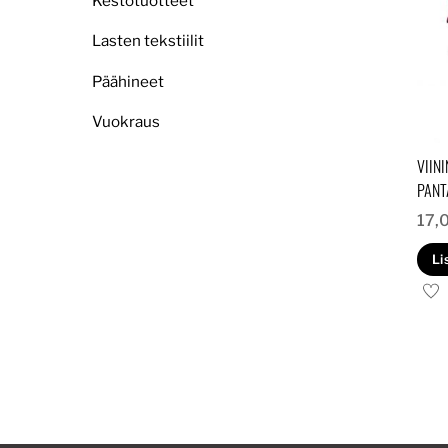
Kestotuotteet
Lasten tekstiilit
Päähineet
Vuokraus
VIIN
PANT
17,
Li