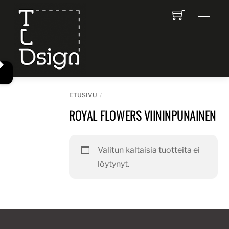
Skip
Men
to
content
ETUSIVU
ROYAL FLOWERS VIININPUNAINEN
Valitun kaltaisia tuotteita ei
löytynyt.