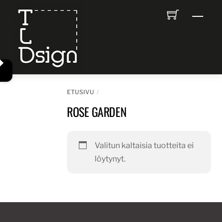
Skip
Men
to
content
ETUSIVU
ROSE GARDEN
Valitun kaltaisia tuotteita ei
löytynyt.