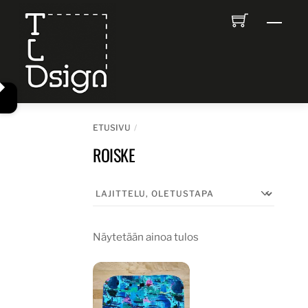
Skip
Men
to
content
ETUSIVU
ROISKE
Näytetään ainoa tulos