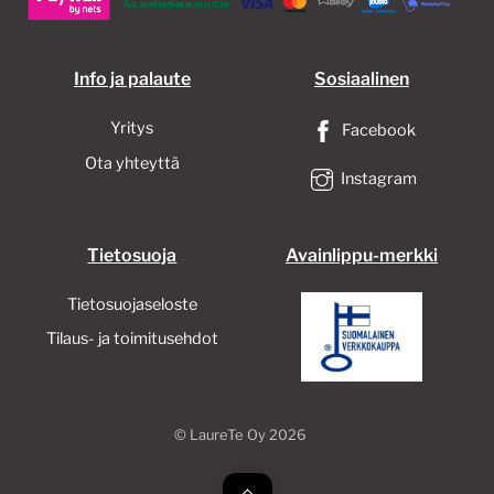
tuotteen
sivulla.
Info ja palaute
Sosiaalinen
Yritys
Facebook
Ota yhteyttä
Instagram
Tietosuoja
Avainlippu-merkki
Tietosuojaseloste
Tilaus- ja toimitusehdot
©
LaureTe Oy
2026
Back