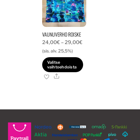
VAUNUVERHO ROISKE
Hintaluokka:
24,00
€
–
29,00
€
24,00€
(sis. alv. 25,5%)
-
Valitse
29,00€
vaihtoehdoista
Ale
Tällä
tuotteella
on
useampi
muunnelma.
Voit
tehdä
valinnat