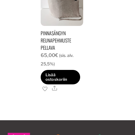
PINNASÄNGYN
REUNAPEHMUSTE
PELLAVA
65,00
€
(sis. alv.
25,5%)
Lisää
ostoskoriin
Ale