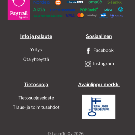
Info ja palaute
Sosiaalinen
Yritys
Facebook
Ota yhteyttä
Instagram
Tietosuoja
Avainlippu-merkki
Tietosuojaseloste
Tilaus- ja toimitusehdot
©
LaureTe Oy
2026