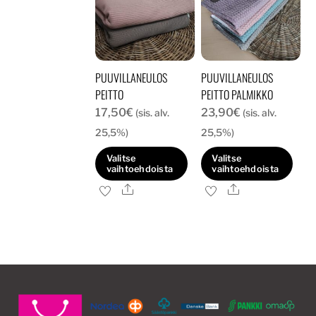
PUUVILLANEULOS
PUUVILLANEULOS
PEITTO
PEITTO PALMIKKO
17,50
€
23,90
€
(sis. alv.
(sis. alv.
25,5%)
25,5%)
Valitse
Valitse
vaihtoehdoista
vaihtoehdoista
Ale
Ale
Tällä
Tällä
tuotteella
tuotteella
on
on
useampi
useampi
muunnelma.
muunnelma.
Voit
Voit
tehdä
tehdä