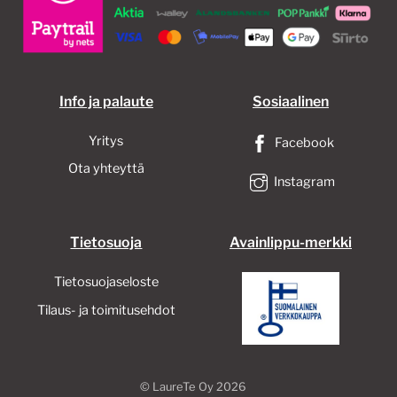
valinnat
valinnat
tuotteen
tuotteen
sivulla.
sivulla.
Info ja palaute
Sosiaalinen
Yritys
Facebook
Ota yhteyttä
Instagram
Tietosuoja
Avainlippu-merkki
Tietosuojaseloste
Tilaus- ja toimitusehdot
©
LaureTe Oy
2026