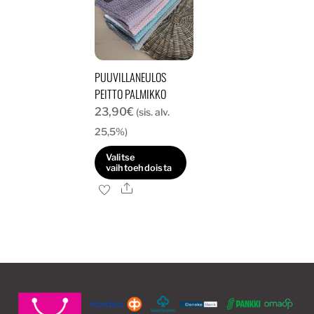
PUUVILLANEULOS
PEITTO PALMIKKO
23,90
€
(sis. alv.
25,5%)
Valitse
vaihtoehdoista
Ale
Tällä
tuotteella
on
useampi
muunnelma.
Voit
tehdä