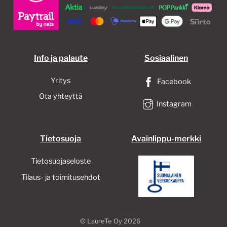
valinnat
tuotteen
sivulla.
Info ja palaute
Sosiaalinen
Yritys
Facebook
Ota yhteyttä
Instagram
Tietosuoja
Avainlippu-merkki
Tietosuojaseloste
Tilaus- ja toimitusehdot
©
LaureTe Oy
2026