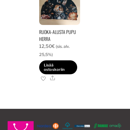
RUOKA-ALUSTA PUPU
HERRA
12,50
€
(sis. alv.
25,5%)
Lisää
ostoskoriin
Ale