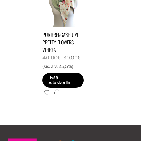
PURJERENGASHUIVI
PRETTY FLOWERS
VIHREÄ
Alkuperäinen
Nykyinen
40,00
€
30,00
€
hinta
hinta
(sis. alv. 25,5%)
oli:
on:
Lisää
40,00€.
30,00€.
ostoskoriin
Ale