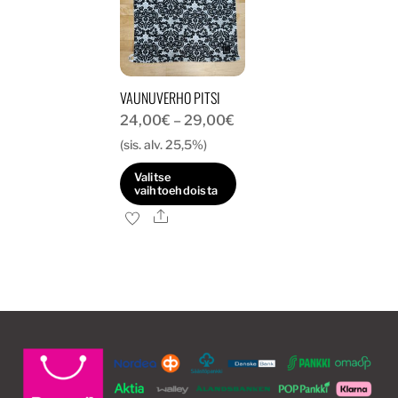
VAUNUVERHO PITSI
Hintaluokka:
24,00
€
–
29,00
€
24,00€
(sis. alv. 25,5%)
-
Valitse
29,00€
vaihtoehdoista
Ale
Tällä
tuotteella
on
useampi
muunnelma.
Voit
tehdä
valinnat