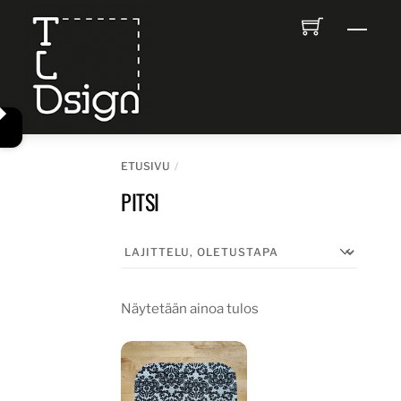
Skip
Men
to
content
ETUSIVU
PITSI
Näytetään ainoa tulos