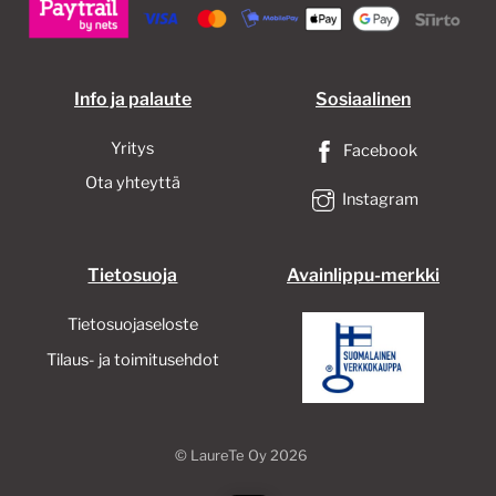
tuotteen
sivulla.
Info ja palaute
Sosiaalinen
Yritys
Facebook
Ota yhteyttä
Instagram
Tietosuoja
Avainlippu-merkki
Tietosuojaseloste
Tilaus- ja toimitusehdot
©
LaureTe Oy
2026