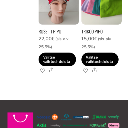
RUSETTI PIPO
TRIKOO PIPO
22,00
€
15,00
€
(sis. alv.
(sis. alv.
25,5%)
25,5%)
Valitse
Valitse
vaihtoehdoista
vaihtoehdoista
Ale
Ale
Tällä
Tällä
tuotteella
tuotteella
on
on
useampi
useampi
muunnelma.
muunnelma.
Voit
Voit
tehdä
tehdä
valinnat
valinnat