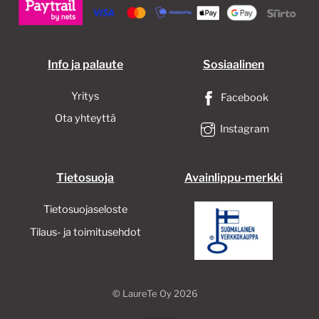
tuotteen
tuotteen
sivulla.
sivulla.
Info ja palaute
Sosiaalinen
Yritys
Facebook
Ota yhteyttä
Instagram
Tietosuoja
Avainlippu-merkki
Tietosuojaseloste
Tilaus- ja toimitusehdot
©
LaureTe Oy
2026