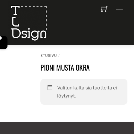
Skip
Men
to
content
ETUSIVU
PIONI MUSTA OKRA
Valitun kaltaisia tuotteita ei
löytynyt.