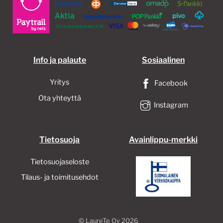
Info ja palaute
Sosiaalinen
Yritys
Facebook
Ota yhteyttä
Instagram
Tietosuoja
Avainlippu-merkki
Tietosuojaseloste
Tilaus- ja toimitusehdot
©
LaureTe Oy
2026