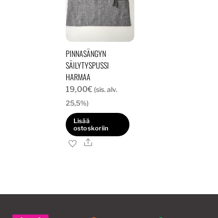
PINNASÄNGYN
SÄILYTYSPUSSI
HARMAA
19,00
€
(sis. alv.
25,5%)
Lisää
ostoskoriin
Ale