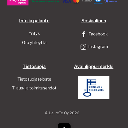
Info ja palaute
Sosiaalinen
Yritys
Facebook
Ota yhteyttä
Instagram
Tietosuoja
Avainlippu-merkki
Tietosuojaseloste
Tilaus- ja toimitusehdot
©
LaureTe Oy
2026