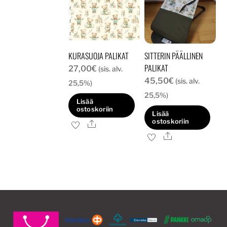
KURASUOJA PALIKAT
SITTERIN PÄÄLLINEN
PALIKAT
27,00
€
(sis. alv.
45,50
€
(sis. alv.
25,5%)
25,5%)
Lisää
ostoskoriin
Lisää
ostoskoriin
Ale
Ale