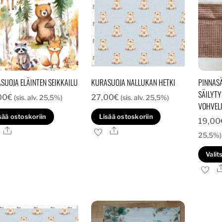
SUOJA ELÄINTEN SEIKKAILU
KURASUOJA NALLUKAN HETKI
PINNAS
SÄILYT
00
€
27,00
€
(sis. alv. 25,5%)
(sis. alv. 25,5%)
VOHVEL
sää ostoskoriin
Lisää ostoskoriin
19,00
Ale
Ale
25,5%)
Valit