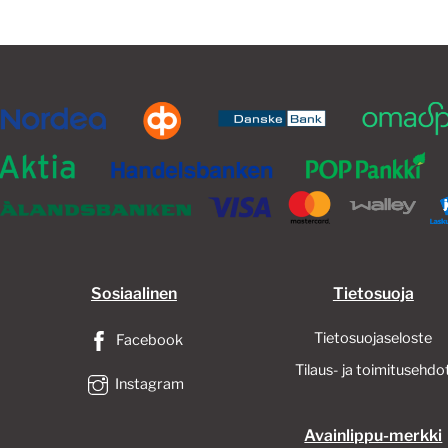
tehdä
valinnat
tuotteen
sivulla.
Sosiaalinen
Tietosuoja
Tietosuojaseloste
Facebook
Tilaus- ja toimitusehdo
Instagram
Avainlippu-merkki