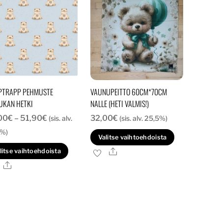
PTRAPP PEHMUSTE
VAUNUPEITTO 60CM*70CM
UKAN HETKI
NALLE (HETI VALMIS!)
Hintaluokka:
00
€
–
51,90
€
32,00
€
(sis. alv.
(sis. alv. 25,5%)
42,00€
5%)
Valitse vaihtoehdoista
-
Tällä
Ale
litse vaihtoehdoista
51,90€
tuotteella
Ale
on
useampi
muunnelma.
Voit