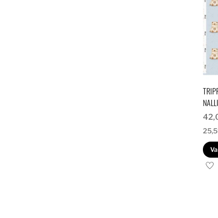
TRIP
NALL
42,
25,
Va