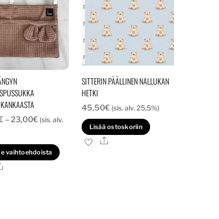
ÄNGYN
SITTERIN PÄÄLLINEN NALLUKAN
YSPUSSUKKA
HETKI
IKANKAASTA
45,50
€
(sis. alv. 25,5%)
Hintaluokka:
€
–
23,00
€
(sis. alv.
Lisää ostoskoriin
19,00€
Ale
-
Tällä
se vaihtoehdoista
23,00€
tuotteella
Ale
on
useampi
muunnelma.
Voit