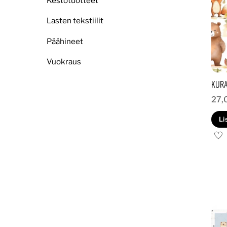
Kestotuotteet
Lasten tekstiilit
Päähineet
Vuokraus
KURA
27,
Li