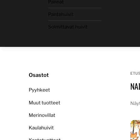
Pannat
Skip
to
Pantahuivit
content
Solmittavat huivit
ETU
Osastot
NA
Pyyhkeet
Muut tuotteet
Näyt
Merinovillat
Kaulahuivit