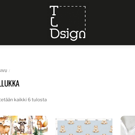
Menu
SIVU
LLUKKA
etään kaikki 6 tulosta