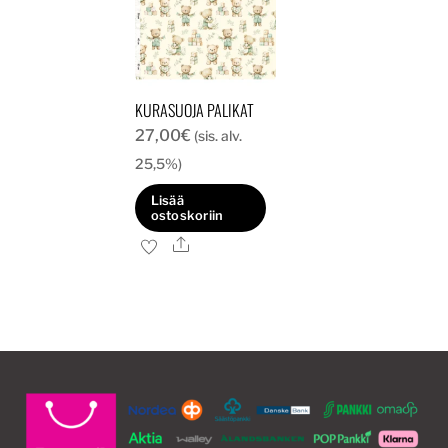
KURASUOJA PALIKAT
27,00
€
(sis. alv.
25,5%)
Lisää
ostoskoriin
Ale