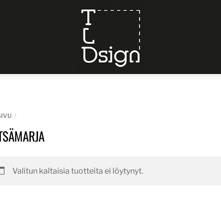
Menu
SIVU
TSÄMARJA
Valitun kaltaisia tuotteita ei löytynyt.