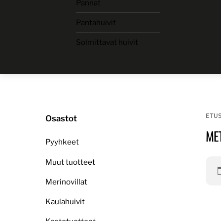
Pannat
Skip
to
Pantahuivit
content
Solmittavat huivit
ETU
Osastot
ME
Pyyhkeet
Muut tuotteet
Merinovillat
Kaulahuivit