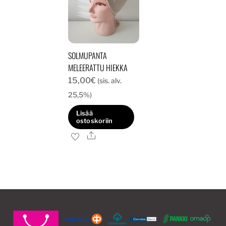
SOLMUPANTA
MELEERATTU HIEKKA
15,00
€
(sis. alv.
25,5%)
Lisää
ostoskoriin
Ale