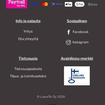
tuotteen
sivulla.
Info ja palaute
Sosiaalinen
Yritys
Facebook
Ota yhteyttä
Instagram
Tietosuoja
Avainlippu-merkki
Tietosuojaseloste
Tilaus- ja toimitusehdot
©
LaureTe Oy
2026