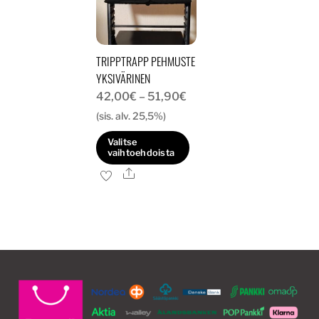
tehdä
tehdä
valinnat
valinnat
tuotteen
tuotteen
TRIPPTRAPP PEHMUSTE
sivulla.
sivulla.
YKSIVÄRINEN
Hintaluokka:
42,00
€
–
51,90
€
42,00€
(sis. alv. 25,5%)
-
Valitse
51,90€
vaihtoehdoista
Ale
Tällä
tuotteella
on
useampi
muunnelma.
Voit
tehdä
valinnat