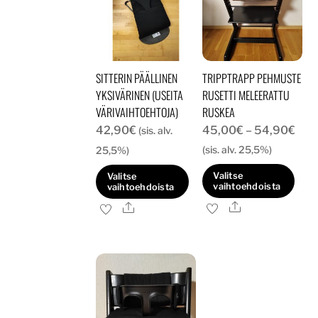
SITTERIN PÄÄLLINEN
TRIPPTRAPP PEHMUSTE
YKSIVÄRINEN (USEITA
RUSETTI MELEERATTU
VÄRIVAIHTOEHTOJA)
RUSKEA
Hint
42,90
€
45,00
€
–
54,90
€
(sis. alv.
45,
(sis. alv. 25,5%)
25,5%)
-
Valitse
Valitse
54,
vaihtoehdoista
vaihtoehdoista
Ale
Tällä
Ale
Tällä
tuotteella
tuotteella
on
on
useampi
useampi
muunnelma.
muunnelma.
Voit
Voit